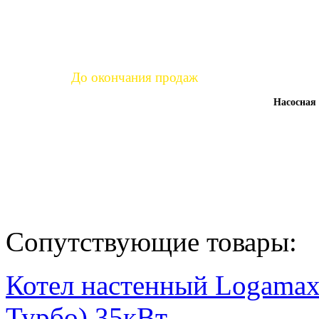
Уже продано:
85
%
До окончания продаж
Насосная 
час.
мин.
сек.
3
28
5
:
:
Сопутствующие товары:
Котел настенный Logamax
Турбо) 35кВт