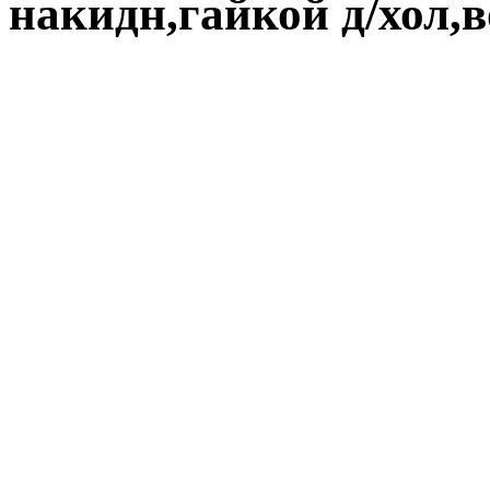
накидн,гайкой д/хол,в