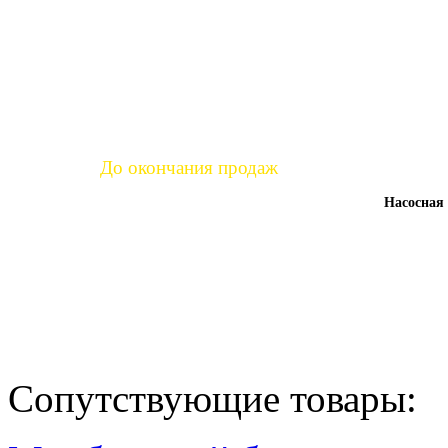
Уже продано:
67
%
До окончания продаж
Насосная 
час.
мин.
сек.
7
43
51
:
:
Сопутствующие товары: