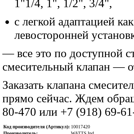
1"1/4, 1", 1/2", 3/4",
с легкой адаптацией как
левосторонней установ
— все это по доступной с
смесительный клапан — от
Заказать клапана смесите
прямо сейчас. Ждем обращ
80-470 или +7 (918) 69-61
Код производителя (Артикул):
10017420
Производитель:
WATTS Ind