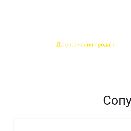
Уже продано:
76
%
До окончания продаж
час.
мин.
сек.
05
43
15
:
:
Сопу