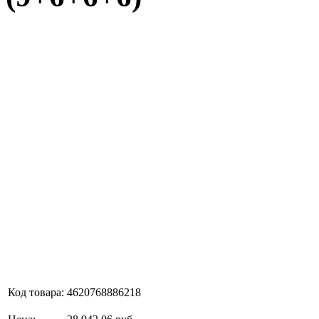
Код товара:
4620768886218