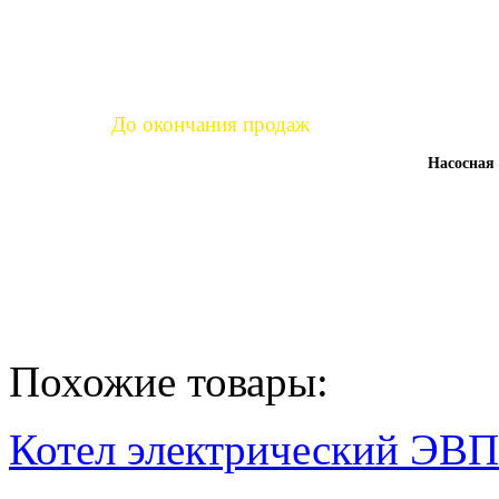
Уже продано:
4
%
До окончания продаж
Насосная 
час.
мин.
сек.
22
54
33
:
:
Похожие товары:
Котел электрический ЭВП