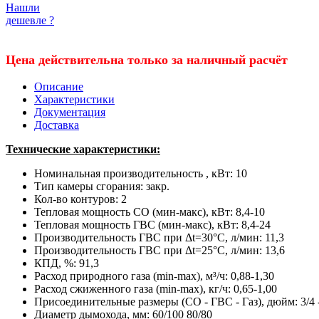
Нашли
дешевле ?
Цена действительна только за наличный расчёт
Описание
Характеристики
Документация
Доставка
Технические характеристики:
Номинальная производительность , кВт: 10
Тип камеры сгорания: закр.
Кол-во контуров: 2
Тепловая мощность СО (мин-макс), кВт: 8,4-10
Тепловая мощность ГВС (мин-макс), кВт: 8,4-24
Производительность ГВС при Δt=30°C, л/мин: 11,3
Производительность ГВС при Δt=25°C, л/мин: 13,6
КПД, %: 91,3
Расход природного газа (min-max), м³/ч: 0,88-1,30
Расход сжиженного газа (min-max), кг/ч: 0,65-1,00
Присоединительные размеры (СО - ГВС - Газ), дюйм: 3/4 - 
Диаметр дымохода, мм: 60/100 80/80