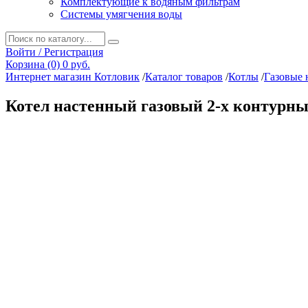
Комплектующие к водяным фильтрам
Системы умягчения воды
Войти / Регистрация
Корзина (0)
0 руб.
Интернет магазин Котловик
/
Каталог товаров
/
Котлы
/
Газовые 
Котел настенный газовый 2-х контурны