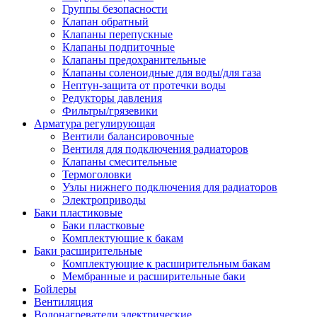
Группы безопасности
Клапан обратный
Клапаны перепускные
Клапаны подпиточные
Клапаны предохранительные
Клапаны соленоидные для воды/для газа
Нептун-защита от протечки воды
Редукторы давления
Фильтры/грязевики
Арматура регулирующая
Вентили балансировочные
Вентиля для подключения радиаторов
Клапаны смесительные
Термоголовки
Узлы нижнего подключения для радиаторов
Электроприводы
Баки пластиковые
Баки пластковые
Комплектующие к бакам
Баки расширительные
Комплектующие к расширительным бакам
Мембранные и расширительные баки
Бойлеры
Вентиляция
Водонагреватели электрические