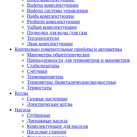
Buderus комплектующие
Buderus системы управления
Hajdu комплектующие
Protherm комплектующие
Vaillant комплектующие
Подводки для воды /для газа
Теплоносители
Эван комплектующие
Контрольно измерительные приборы и автоматика
Манометры общетехнические
Принадлежности для термометров и манометров
Стабилизаторы
Счётчики
Термоманометры
Термометры /биметалические/жидкостные
Термостаты
Котлы
Газовые настенные
Электрические котлы
Насосы
Глубинные
Дренажные насосы
Комплектующие для насосов
Насосные станции