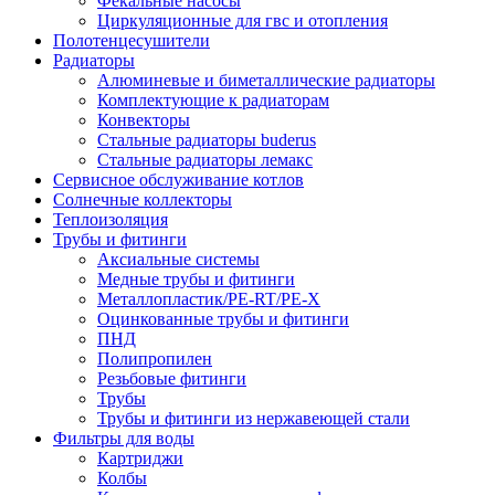
Фекальные насосы
Циркуляционные для гвс и отопления
Полотенцесушители
Радиаторы
Алюминевые и биметаллические радиаторы
Комплектующие к радиаторам
Конвекторы
Стальные радиаторы buderus
Стальные радиаторы лемакс
Сервисное обслуживание котлов
Солнечные коллекторы
Теплоизоляция
Трубы и фитинги
Аксиальные системы
Медные трубы и фитинги
Металлопластик/PE-RT/PE-X
Оцинкованные трубы и фитинги
ПНД
Полипропилен
Резьбовые фитинги
Трубы
Трубы и фитинги из нержавеющей стали
Фильтры для воды
Картриджи
Колбы