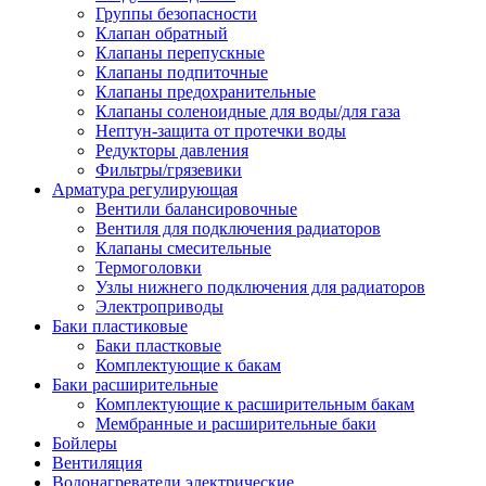
Группы безопасности
Клапан обратный
Клапаны перепускные
Клапаны подпиточные
Клапаны предохранительные
Клапаны соленоидные для воды/для газа
Нептун-защита от протечки воды
Редукторы давления
Фильтры/грязевики
Арматура регулирующая
Вентили балансировочные
Вентиля для подключения радиаторов
Клапаны смесительные
Термоголовки
Узлы нижнего подключения для радиаторов
Электроприводы
Баки пластиковые
Баки пластковые
Комплектующие к бакам
Баки расширительные
Комплектующие к расширительным бакам
Мембранные и расширительные баки
Бойлеры
Вентиляция
Водонагреватели электрические