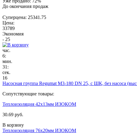
Уже продано:
72
%
До окончания продаж
Суперцена:
25341.75
Цена:
33789
Экономия
- 25
час.
6
:
мин.
31
:
сек.
16
Насосная группа Regumat M3-180 DN 25, c ШК, без насоса (выс
Сопутствующие товары:
Теплоизоляция 42х13мм ИЗОКОМ
30.69 руб.
В корзину
Теплоизоляция 76х20мм ИЗОКОМ