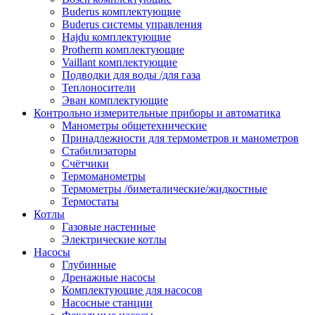
Buderus комплектующие
Buderus системы управления
Hajdu комплектующие
Protherm комплектующие
Vaillant комплектующие
Подводки для воды /для газа
Теплоносители
Эван комплектующие
Контрольно измерительные приборы и автоматика
Манометры общетехнические
Принадлежности для термометров и манометров
Стабилизаторы
Счётчики
Термоманометры
Термометры /биметалические/жидкостные
Термостаты
Котлы
Газовые настенные
Электрические котлы
Насосы
Глубинные
Дренажные насосы
Комплектующие для насосов
Насосные станции