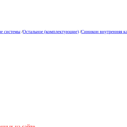
е системы
/
Остальное (комплектующие)
/
Синикон внутренняя к
енных на сайте