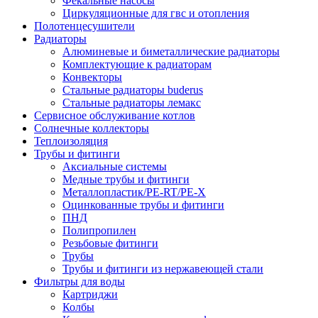
Фекальные насосы
Циркуляционные для гвс и отопления
Полотенцесушители
Радиаторы
Алюминевые и биметаллические радиаторы
Комплектующие к радиаторам
Конвекторы
Стальные радиаторы buderus
Стальные радиаторы лемакс
Сервисное обслуживание котлов
Солнечные коллекторы
Теплоизоляция
Трубы и фитинги
Аксиальные системы
Медные трубы и фитинги
Металлопластик/PE-RT/PE-X
Оцинкованные трубы и фитинги
ПНД
Полипропилен
Резьбовые фитинги
Трубы
Трубы и фитинги из нержавеющей стали
Фильтры для воды
Картриджи
Колбы