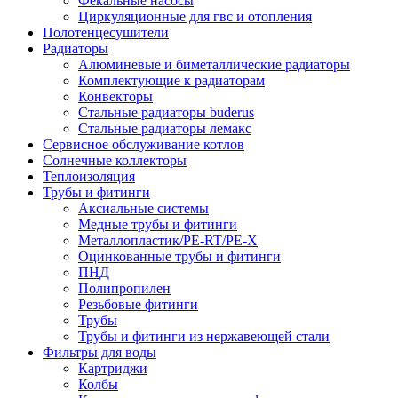
Фекальные насосы
Циркуляционные для гвс и отопления
Полотенцесушители
Радиаторы
Алюминевые и биметаллические радиаторы
Комплектующие к радиаторам
Конвекторы
Стальные радиаторы buderus
Стальные радиаторы лемакс
Сервисное обслуживание котлов
Солнечные коллекторы
Теплоизоляция
Трубы и фитинги
Аксиальные системы
Медные трубы и фитинги
Металлопластик/PE-RT/PE-X
Оцинкованные трубы и фитинги
ПНД
Полипропилен
Резьбовые фитинги
Трубы
Трубы и фитинги из нержавеющей стали
Фильтры для воды
Картриджи
Колбы