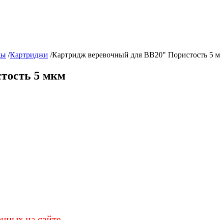
ды
/
Картриджи
/
Картридж веревочный для BB20" Пористость 5 
тость 5 мкм
енных на сайте