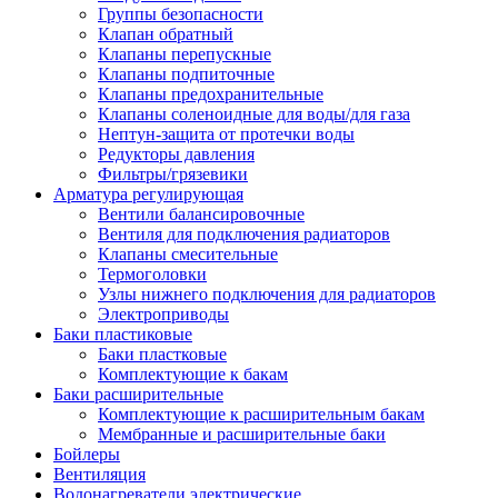
Группы безопасности
Клапан обратный
Клапаны перепускные
Клапаны подпиточные
Клапаны предохранительные
Клапаны соленоидные для воды/для газа
Нептун-защита от протечки воды
Редукторы давления
Фильтры/грязевики
Арматура регулирующая
Вентили балансировочные
Вентиля для подключения радиаторов
Клапаны смесительные
Термоголовки
Узлы нижнего подключения для радиаторов
Электроприводы
Баки пластиковые
Баки пластковые
Комплектующие к бакам
Баки расширительные
Комплектующие к расширительным бакам
Мембранные и расширительные баки
Бойлеры
Вентиляция
Водонагреватели электрические