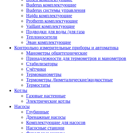
Buderus комплектующие
Buderus системы управления
Hajdu комплектующие
Protherm комплектующие
Vaillant комплектующие
Подводки для воды /для газа
Теплоносители
Эван комплектующие
Контрольно измерительные приборы и автоматика
Манометры общетехнические
Принадлежности для термометров и манометров
Стабилизаторы
Счётчики
Термоманометры
Термометры /биметалические/жидкостные
Термостаты
Котлы
Газовые настенные
Электрические котлы
Насосы
Глубинные
Дренажные насосы
Комплектующие для насосов
Насосные станции