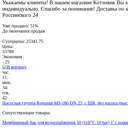
Уважаемы клиенты! В нашем магазине Котловик Вы мож
индивидуально. Спасибо за понимание! Доставка по к
Россинского 24
Уже продано:
51
%
До окончания продаж
Суперцена:
25341.75
Цена:
33789
Экономия
- 25
час.
11
:
мин.
34
:
сек.
42
Насосная группа Regumat M3-180 DN 25, c ШК, без насоса (выс
Сопутствующие товары:
Мембранный бак для водоснабжения 50 (110"С 10 bar) 1' с нож