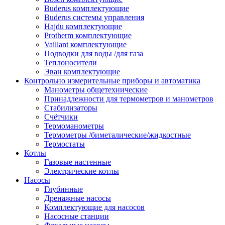
Buderus комплектующие
Buderus системы управления
Hajdu комплектующие
Protherm комплектующие
Vaillant комплектующие
Подводки для воды /для газа
Теплоносители
Эван комплектующие
Контрольно измерительные приборы и автоматика
Манометры общетехнические
Принадлежности для термометров и манометров
Стабилизаторы
Счётчики
Термоманометры
Термометры /биметалические/жидкостные
Термостаты
Котлы
Газовые настенные
Электрические котлы
Насосы
Глубинные
Дренажные насосы
Комплектующие для насосов
Насосные станции