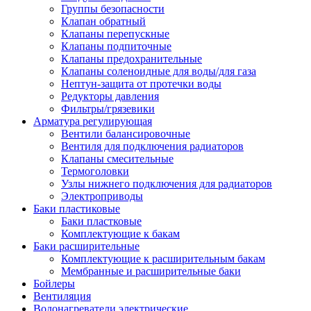
Группы безопасности
Клапан обратный
Клапаны перепускные
Клапаны подпиточные
Клапаны предохранительные
Клапаны соленоидные для воды/для газа
Нептун-защита от протечки воды
Редукторы давления
Фильтры/грязевики
Арматура регулирующая
Вентили балансировочные
Вентиля для подключения радиаторов
Клапаны смесительные
Термоголовки
Узлы нижнего подключения для радиаторов
Электроприводы
Баки пластиковые
Баки пластковые
Комплектующие к бакам
Баки расширительные
Комплектующие к расширительным бакам
Мембранные и расширительные баки
Бойлеры
Вентиляция
Водонагреватели электрические