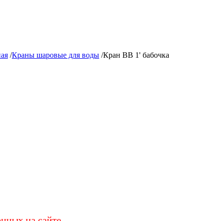
ная
/
Краны шаровые для воды
/
Кран ВВ 1' бабочка
енных на сайте