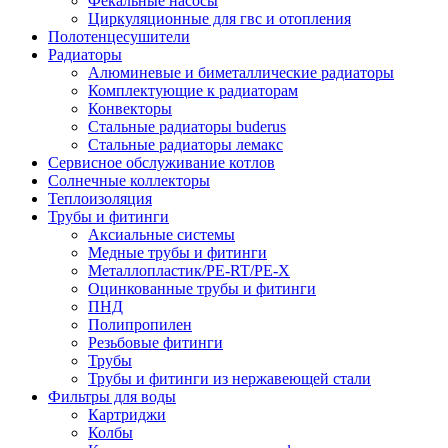
Фекальные насосы
Циркуляционные для гвс и отопления
Полотенцесушители
Радиаторы
Алюминевые и биметаллические радиаторы
Комплектующие к радиаторам
Конвекторы
Стальные радиаторы buderus
Стальные радиаторы лемакс
Сервисное обслуживание котлов
Солнечные коллекторы
Теплоизоляция
Трубы и фитинги
Аксиальные системы
Медные трубы и фитинги
Металлопластик/PE-RT/PE-X
Оцинкованные трубы и фитинги
ПНД
Полипропилен
Резьбовые фитинги
Трубы
Трубы и фитинги из нержавеющей стали
Фильтры для воды
Картриджи
Колбы