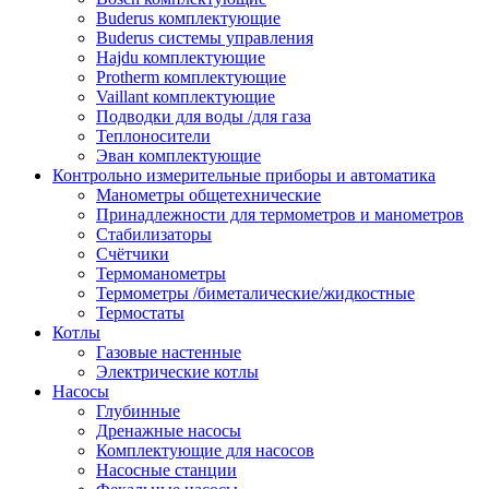
Buderus комплектующие
Buderus системы управления
Hajdu комплектующие
Protherm комплектующие
Vaillant комплектующие
Подводки для воды /для газа
Теплоносители
Эван комплектующие
Контрольно измерительные приборы и автоматика
Манометры общетехнические
Принадлежности для термометров и манометров
Стабилизаторы
Счётчики
Термоманометры
Термометры /биметалические/жидкостные
Термостаты
Котлы
Газовые настенные
Электрические котлы
Насосы
Глубинные
Дренажные насосы
Комплектующие для насосов
Насосные станции