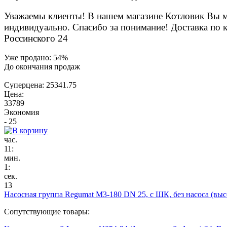
Уважаемы клиенты! В нашем магазине Котловик Вы мож
индивидуально. Спасибо за понимание! Доставка по к
Россинского 24
Уже продано:
54
%
До окончания продаж
Суперцена:
25341.75
Цена:
33789
Экономия
- 25
час.
11
:
мин.
1
:
сек.
13
Насосная группа Regumat M3-180 DN 25, c ШК, без насоса (выс
Сопутствующие товары: