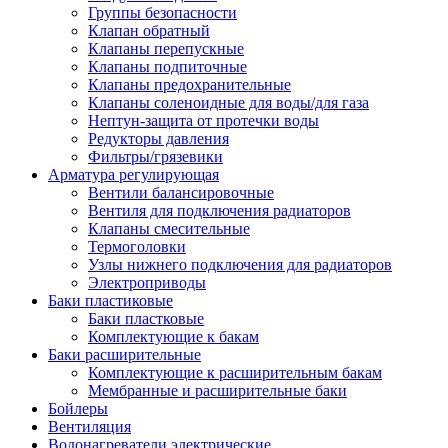
Группы безопасности
Клапан обратный
Клапаны перепускные
Клапаны подпиточные
Клапаны предохранительные
Клапаны соленоидные для воды/для газа
Нептун-защита от протечки воды
Редукторы давления
Фильтры/грязевики
Арматура регулирующая
Вентили балансировочные
Вентиля для подключения радиаторов
Клапаны смесительные
Термоголовки
Узлы нижнего подключения для радиаторов
Электроприводы
Баки пластиковые
Баки пластковые
Комплектующие к бакам
Баки расширительные
Комплектующие к расширительным бакам
Мембранные и расширительные баки
Бойлеры
Вентиляция
Водонагреватели электрические