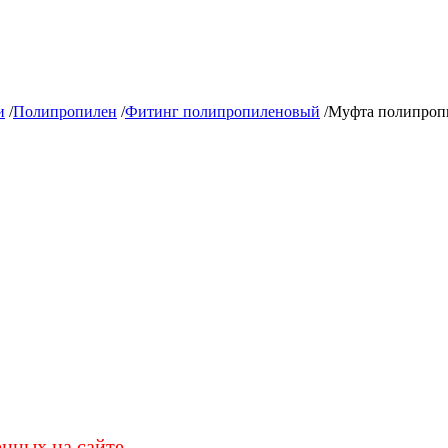
и
/
Полипропилен
/
Фитинг полипропиленовый
/
Муфта полипроп
енных на сайте