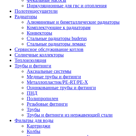
Фекальные насосы
Циркуляционные для гвс и отопления
Полотенцесушители
Радиаторы
Алюминевые и биметаллические радиаторы
Комплектующие к радиаторам
Конвекторы
Стальные радиаторы buderus
Стальные радиаторы лемакс
Сервисное обслуживание котлов
Солнечные коллекторы
Теплоизоляция
Трубы и фитинги
Аксиальные системы
Медные трубы и фитинги
Металлопластик/PE-RT/PE-X
Оцинкованные трубы и фитинги
ПНД
Полипропилен
Резьбовые фитинги
Трубы
Трубы и фитинги из нержавеющей стали
Фильтры для воды
Картриджи
Колбы