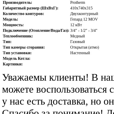
Производитель:
Protherm
Габаритный размер (ШхВхГ):
410х740х315
Количество контуров:
Двухконтурный
Модель:
Гепард 12 MOV
Мощность:
12 кВт
Подключение (Отопление/Вода/Газ):
3/4" - 1/2" - 3/4"
Теплообменник:
Медный
Тип:
Газовый
Тип камеры сгорания:
Открытая (атмо)
Тип установки:
Настенный
Модель Котла:
Картинки:
Уважаемы клиенты! В на
можете воспользоваться с
у нас есть доставка, но 
Спасибо за понимание! Д