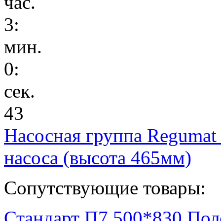
час.
3
:
мин.
0
:
сек.
43
Насосная группа Regumat
насоса (высота 465мм)
Сопутствующие товары:
Стандарт П7 500*830 По